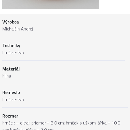
Výrobca
Michalčin Andrej
Techniky
hrnčiarstvo
Materiál
hlina
Remeslo
hrnčiarstvo
Rozmer
hrnček – okraj: priemer = 8.0 cm; hrnček s uškom: šírka = 10.0
cm; hrnček: výška = 7.0 cm