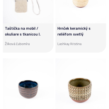
Taštička na mobil /
Hrnček keramický s
okuliare s tkanicou I.
reliéfom svetlý
Žilková Ľubomíra
Lashkay Kristina