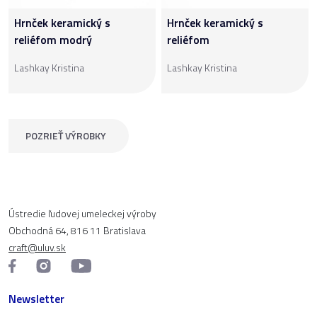
Hrnček keramický s
Hrnček keramický s
reliéfom modrý
reliéfom
Lashkay Kristina
Lashkay Kristina
POZRIEŤ VÝROBKY
Ústredie ľudovej umeleckej výroby
Obchodná 64, 816 11 Bratislava
craft@uluv.sk
Newsletter