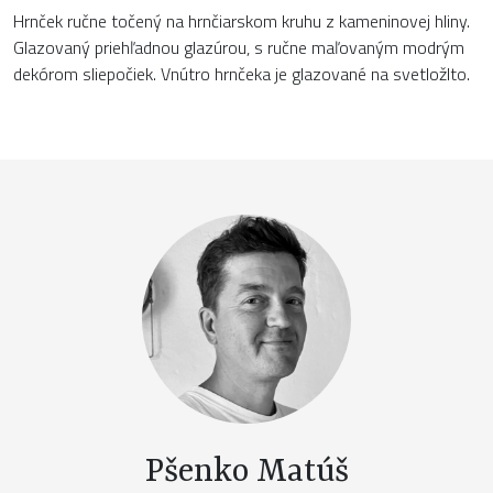
Hrnček ručne točený na hrnčiarskom kruhu z kameninovej hliny.
Glazovaný priehľadnou glazúrou, s ručne maľovaným modrým
dekórom sliepočiek. Vnútro hrnčeka je glazované na svetložlto.
Pšenko Matúš