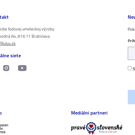
takt
New
edie ľudovej umeleckej výroby
Pol
odná 64, 816 11 Bratislava
Pri
t@uluv.sk
álne siete
S
o
Mediálni partneri