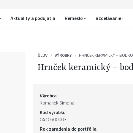
Aktuality a podujatia
Remeslo
Vzdelávanie
ÚĽUV
VÝROBKY
HRNČEK KERAMICKÝ – BODK
Hrnček keramický – bo
Výrobca
Komanek Simona
Kód výrobku
0410500003
Rok zaradenia do portfólia