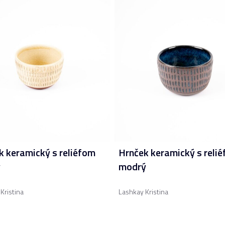
k keramický s reliéfom
Hrnček keramický s reli
ý
modrý
Kristina
Lashkay Kristina