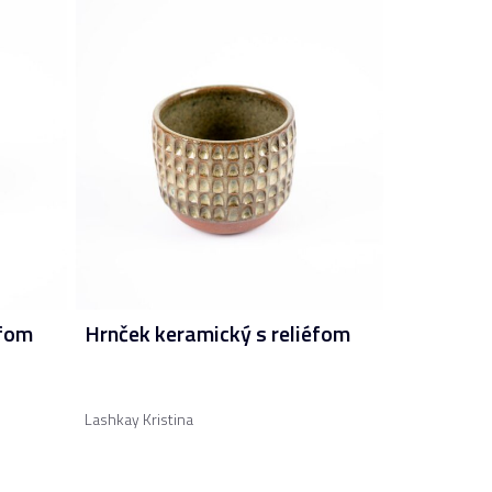
éfom
Hrnček keramický s reliéfom
Lashkay Kristina