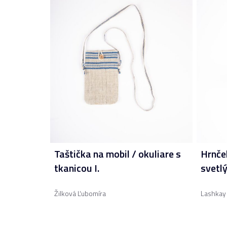
Taštička na mobil / okuliare s
Hrnče
tkanicou I.
svetl
Žilková Ľubomíra
Lashkay 