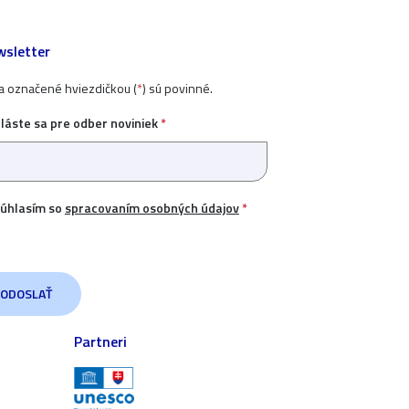
sletter
ia označené hviezdičkou (
*
) sú povinné.
hláste sa pre odber noviniek
*
úhlasím so
spracovaním osobných údajov
*
Partneri