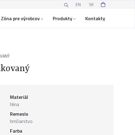
EN
SK
Zóna pre výrobcov
Produkty
Kontakty
OVANÝ
dkovaný
Materiál
hlina
Remeslo
hrnčiarstvo
Farba