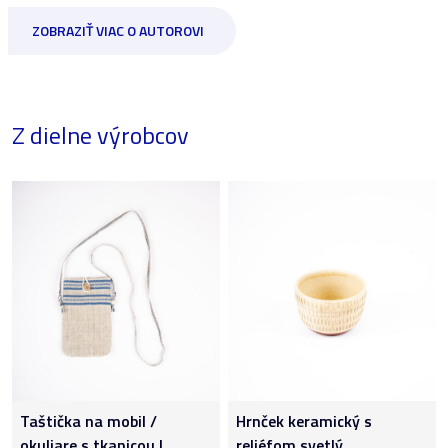
ZOBRAZIŤ VIAC O AUTOROVI
Z dielne výrobcov
Taštička na mobil /
Hrnček keramický s
okuliare s tkanicou I.
reliéfom svetlý