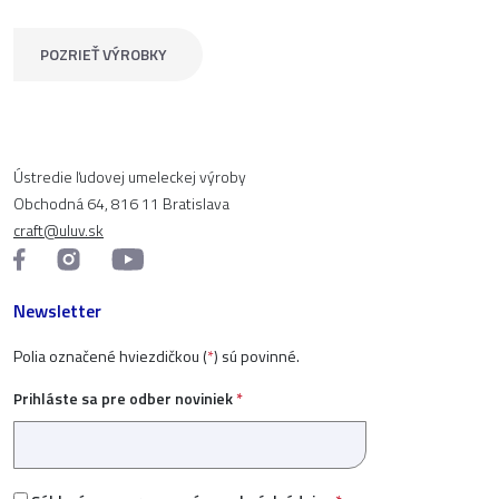
POZRIEŤ VÝROBKY
Ústredie ľudovej umeleckej výroby
Obchodná 64, 816 11 Bratislava
craft@uluv.sk
Newsletter
Polia označené hviezdičkou (
*
) sú povinné.
Prihláste sa pre odber noviniek
*