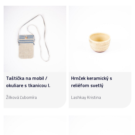
Taštička na mobil /
Hrnček keramický s
okuliare s tkanicou I.
reliéfom svetlý
Žilková Ľubomíra
Lashkay Kristina