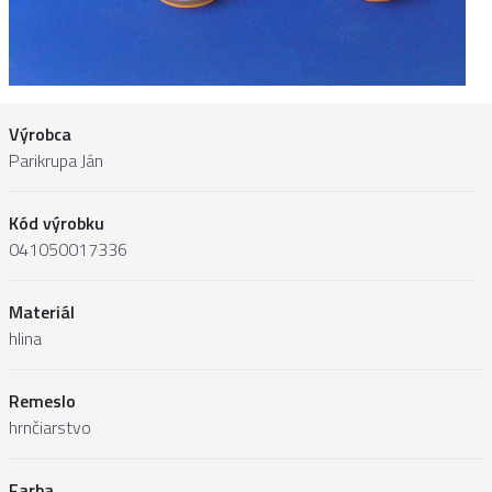
Výrobca
Parikrupa Ján
Kód výrobku
041050017336
Materiál
hlina
Remeslo
hrnčiarstvo
Farba