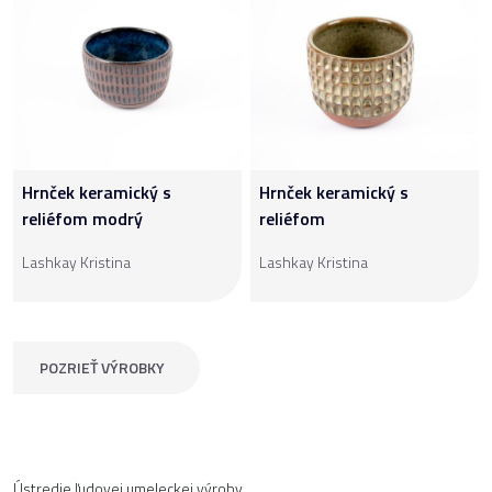
Hrnček keramický s
Hrnček keramický s
reliéfom modrý
reliéfom
Lashkay Kristina
Lashkay Kristina
POZRIEŤ VÝROBKY
Ústredie ľudovej umeleckej výroby