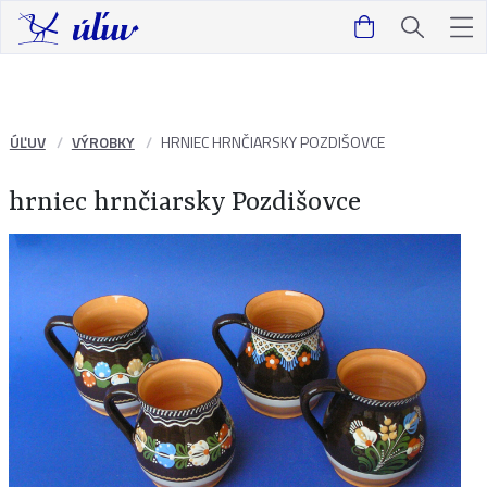
ÚĽUV
VÝROBKY
HRNIEC HRNČIARSKY POZDIŠOVCE
hrniec hrnčiarsky Pozdišovce