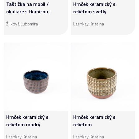
Taštička na mobil /
Hrnček keramický s
okuliare s tkanicou I.
reliéfom svetlý
Žilková Ľubomíra
Lashkay Kristina
Hrnček keramický s
Hrnček keramický s
reliéfom modrý
reliéfom
Lashkay Kristina
Lashkay Kristina