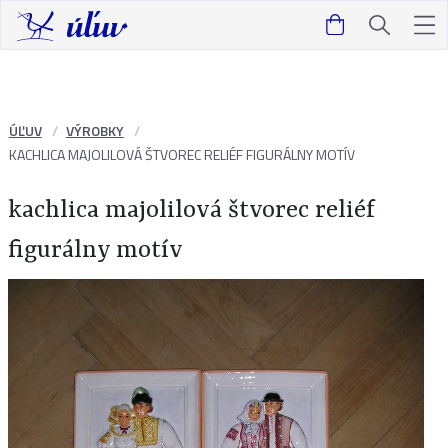
ÚĽUV
VÝROBKY
KACHLICA MAJOLILOVÁ ŠTVOREC RELIÉF FIGURÁLNY MOTÍV
kachlica majolilová štvorec reliéf
figurálny motív