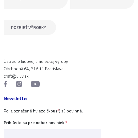
POZRIEŤ VÝROBKY
Ústredie ľudovej umeleckej výroby
Obchodná 64, 816 11 Bratislava
craft@uluv.sk
Newsletter
Polia označené hviezdičkou (
*
) sú povinné.
Prihláste sa pre odber noviniek
*