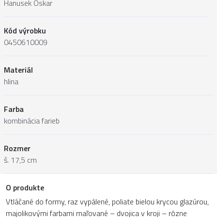
Hanusek Oskar
Kód výrobku
0450610009
Materiál
hlina
Farba
kombinácia farieb
Rozmer
š. 17,5 cm
O produkte
Vtláčané do formy, raz vypálené, poliate bielou krycou glazúrou,
majolikovými farbami maľované – dvojica v kroji – rôzne