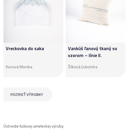
Vreckovka do saka
Vankúš ľanový tkaný so
vzorom – línie II.
Kunová Monika
Žilková Ľubomíra
POZRIEŤ VÝROBKY
Ústredie ľudovej umeleckej výroby