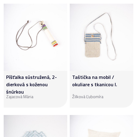
Píšťalka sústružená, 2-
Taštička na mobil /
dierková s koženou
okuliare s tkanicou I.
šnúrkou
Zajacová Mária
Žilková Ľubomíra