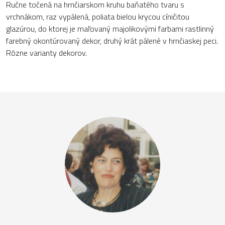
Ručne točená na hrnčiarskom kruhu baňatého tvaru s
vrchnákom, raz vypálená, poliata bielou krycou cíničitou
glazúrou, do ktorej je maľovaný majolikovými farbami rastlinný
farebný okontúrovaný dekor, druhý krát pálené v hrnčiaskej peci.
Rôzne varianty dekorov.