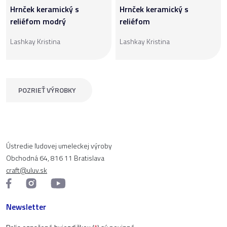
Hrnček keramický s
Hrnček keramický s
reliéfom modrý
reliéfom
Lashkay Kristina
Lashkay Kristina
POZRIEŤ VÝROBKY
Ústredie ľudovej umeleckej výroby
Obchodná 64, 816 11 Bratislava
craft@uluv.sk
Newsletter