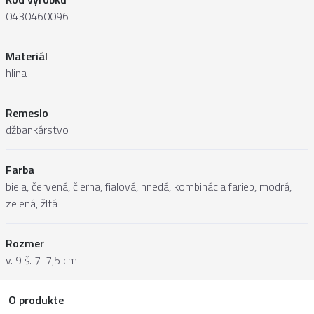
0430460096
Materiál
hlina
Remeslo
džbankárstvo
Farba
biela, červená, čierna, fialová, hnedá, kombinácia farieb, modrá,
zelená, žltá
Rozmer
v. 9 š. 7-7,5 cm
O produkte