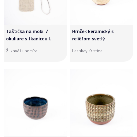
Taštička na mobil /
Hrnček keramický s
okuliare s tkanicou I.
reliéfom svetlý
Žilková Ľubomíra
Lashkay Kristina