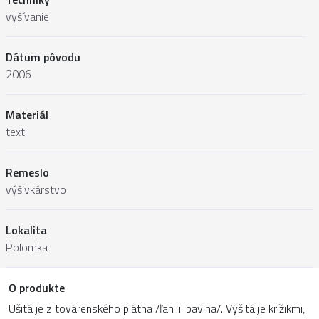
vyšívanie
Dátum pôvodu
2006
Materiál
textil
Remeslo
výšivkárstvo
Lokalita
Polomka
O produkte
Ušitá je z továrenského plátna /ľan + bavlna/. Výšitá je krížikmi,