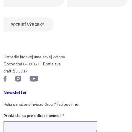
POZRIEŤ VÝROBKY
Ústredie ľudovej umeleckej výroby
Obchodná 64, 816 11 Bratislava
craft@uluv.sk
Newsletter
Polia označené hviezdičkou (
*
) sú povinné.
Prihláste sa pre odber noviniek
*