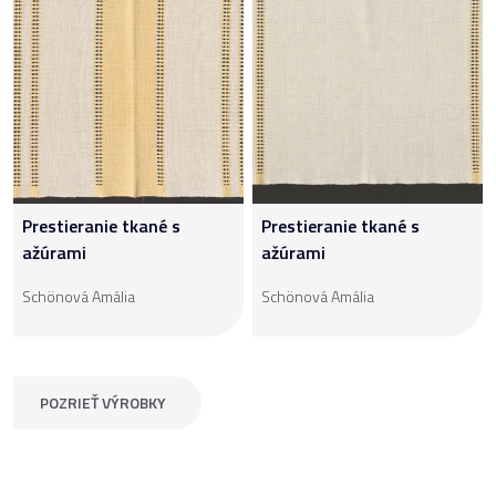
Prestieranie tkané s
Prestieranie tkané s
ažúrami
ažúrami
Schönová Amália
Schönová Amália
POZRIEŤ VÝROBKY