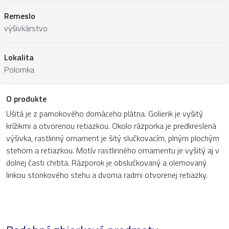
Remeslo
výšivkárstvo
Lokalita
Polomka
O produkte
Ušitá je z pamokového domáceho plátna. Golierik je vyšitý
krížikmi a otvorenou retiazkou. Okolo rázporka je predkreslená
výšivka, rastlinný ornament je šitý slučkovacím, plným plochým
stehom a retiazkou. Motív rastlinného ornamentu je vyšitý aj v
dolnej časti chrbta. Rázporok je obslučkovaný a olemovaný
linkou stonkového stehu a dvoma radmi otvorenej retiazky.