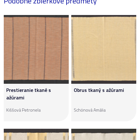
Podobné zbierkové predmety
Prestieranie tkané s
Obrus tkaný s ažúrami
ažúrami
Kiššová Petronela
Schönová Amália