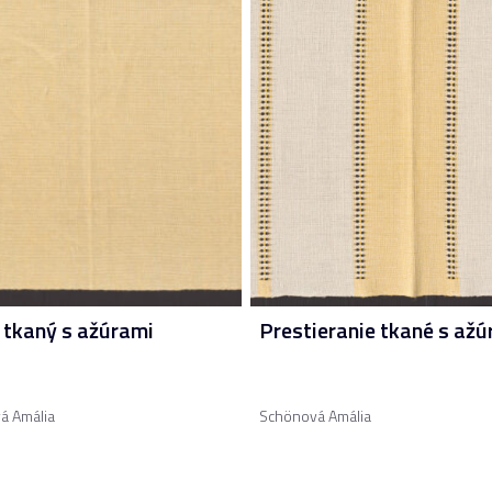
 tkaný s ažúrami
Prestieranie tkané s ažú
á Amália
Schönová Amália