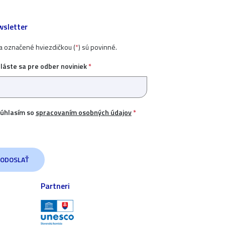
sletter
ia označené hviezdičkou (
*
) sú povinné.
hláste sa pre odber noviniek
*
úhlasím so
spracovaním osobných údajov
*
Partneri