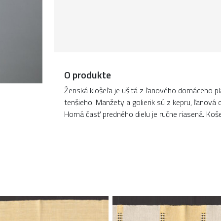
O produkte
Ženská klošeľa je ušitá z ľanového domáceho plá
tenšieho. Manžety a golierik sú z kepru, ľanová
Horná časť predného dielu je ručne riasená. Košeľ