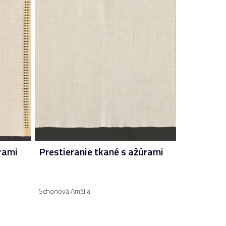
rami
Prestieranie tkané s ažúrami
Schönová Amália