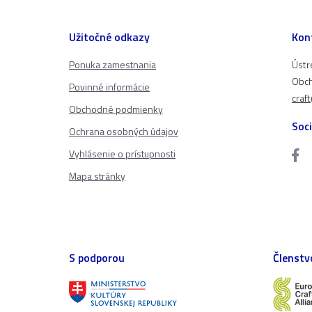
Užitočné odkazy
Kon
Ponuka zamestnania
Ústr
Obch
Povinné informácie
craf
Obchodné podmienky
Soci
Ochrana osobných údajov
Vyhlásenie o prístupnosti
Mapa stránky
S podporou
Členstv