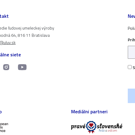
takt
New
edie ľudovej umeleckej výroby
Pol
odná 64, 816 11 Bratislava
Pri
t@uluv.sk
álne siete
S
o
Mediálni partneri