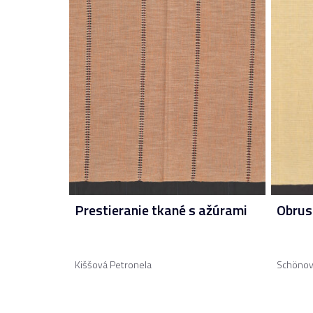
Prestieranie tkané s ažúrami
Obrus
Kiššová Petronela
Schönov