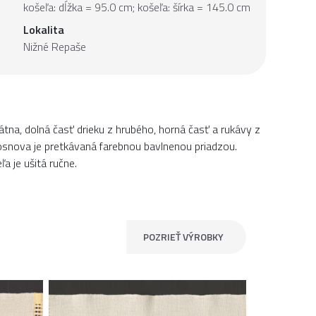
košeľa: dĺžka = 95.0 cm; košeľa: šírka = 145.0 cm
Lokalita
Nižné Repaše
tna, dolná časť drieku z hrubého, horná časť a rukávy z
 osnova je pretkávaná farebnou bavlnenou priadzou.
a je ušitá ručne.
POZRIEŤ VÝROBKY