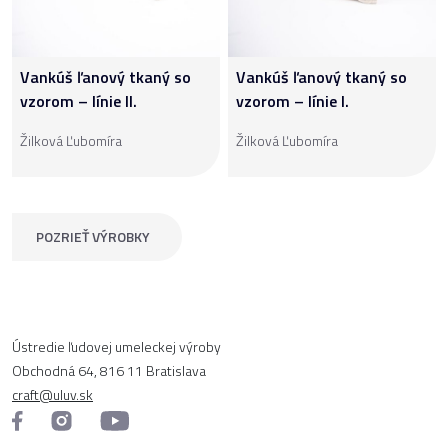
Vankúš ľanový tkaný so
Vankúš ľanový tkaný so
vzorom – línie II.
vzorom – línie I.
Žilková Ľubomíra
Žilková Ľubomíra
POZRIEŤ VÝROBKY
Ústredie ľudovej umeleckej výroby
Obchodná 64, 816 11 Bratislava
craft@uluv.sk