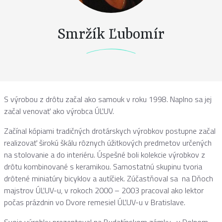
Smržík Ľubomír
S výrobou z drôtu začal ako samouk v roku 1998. Naplno sa jej
začal venovať ako výrobca ÚĽUV.
Začínal kópiami tradičných drotárskych výrobkov postupne začal
realizovať širokú škálu rôznych úžitkových predmetov určených
na stolovanie a do interiéru. Úspešné boli kolekcie výrobkov z
drôtu kombinované s keramikou. Samostatnú skupinu tvoria
drôtené miniatúry bicyklov a autíčiek. Zúčastňoval sa na Dňoch
majstrov ÚĽUV-u, v rokoch 2000 – 2003 pracoval ako lektor
počas prázdnin vo Dvore remesiel ÚĽUV-u v Bratislave.
Svoje výrobky prezentoval na Budatínskom zámku , v Dolnom