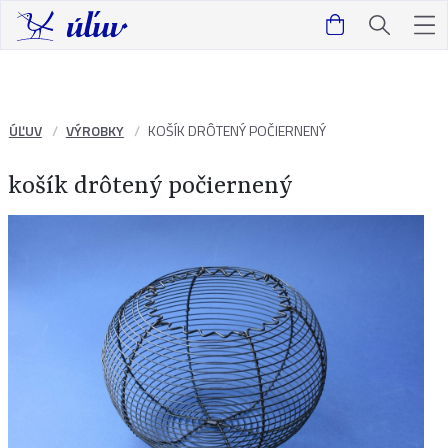
ÚĽUV
VÝROBKY
KOŠÍK DRÔTENÝ POČIERNENÝ
košík drôtený počiernený