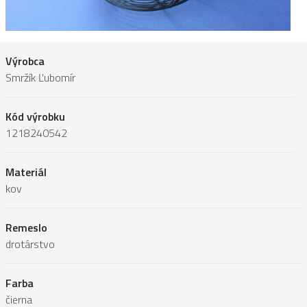
Výrobca
Smržík Ľubomír
Kód výrobku
1218240542
Materiál
kov
Remeslo
drotárstvo
Farba
čierna