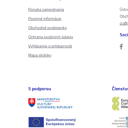
Ponuka zamestnania
Ústr
Obch
Povinné informácie
craf
Obchodné podmienky
Soci
Ochrana osobných údajov
Vyhlásenie o prístupnosti
Mapa stránky
S podporou
Členstv