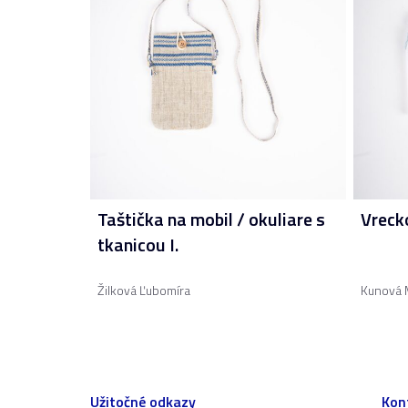
Taštička na mobil / okuliare s
Vreck
tkanicou I.
Žilková Ľubomíra
Kunová 
Užitočné odkazy
Kon