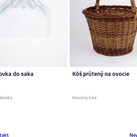
ovka do saka
Kôš prútený na ovocie
Monika
Horečný Emil
takt
New