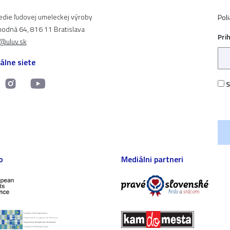
edie ľudovej umeleckej výroby
Pol
odná 64, 816 11 Bratislava
Pri
t@uluv.sk
álne siete
S
o
Mediálni partneri