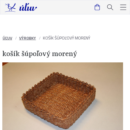
ÚĽUV
VÝROBKY
KOŠÍK ŠÚPOĽOVÝ MORENÝ
košík šúpoľový morený