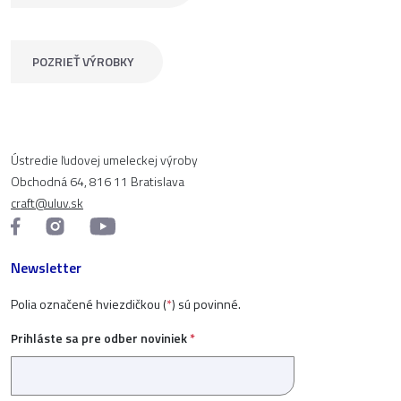
POZRIEŤ VÝROBKY
Ústredie ľudovej umeleckej výroby
Obchodná 64, 816 11 Bratislava
craft@uluv.sk
Newsletter
Polia označené hviezdičkou (
*
) sú povinné.
Prihláste sa pre odber noviniek
*