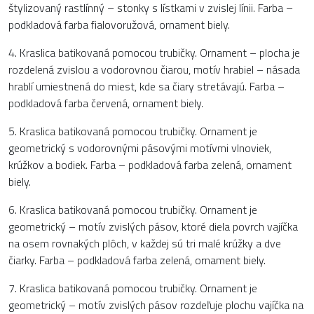
štylizovaný rastlínný – stonky s lístkami v zvislej línii. Farba –
podkladová farba fialovoružová, ornament biely.
4. Kraslica batikovaná pomocou trubičky. Ornament – plocha je
rozdelená zvislou a vodorovnou čiarou, motív hrabiel – násada
hrablí umiestnená do miest, kde sa čiary stretávajú. Farba –
podkladová farba červená, ornament biely.
5. Kraslica batikovaná pomocou trubičky. Ornament je
geometrický s vodorovnými pásovými motívmi vlnoviek,
krúžkov a bodiek. Farba – podkladová farba zelená, ornament
biely.
6. Kraslica batikovaná pomocou trubičky. Ornament je
geometrický – motív zvislých pásov, ktoré diela povrch vajíčka
na osem rovnakých plôch, v každej sú tri malé krúžky a dve
čiarky. Farba – podkladová farba zelená, ornament biely.
7. Kraslica batikovaná pomocou trubičky. Ornament je
geometrický – motív zvislých pásov rozdeľuje plochu vajíčka na