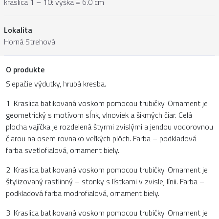
kraslica 1 – 10: výška = 6.0 cm
Lokalita
Horná Strehová
O produkte
Slepačie výdutky, hrubá kresba.
1. Kraslica batikovaná voskom pomocou trubičky. Ornament je
geometrický s motívom sĺnk, vlnoviek a šikmých čiar. Celá
plocha vajíčka je rozdelená štyrmi zvislými a jendou vodorovnou
čiarou na osem rovnako veľkých plôch. Farba – podkladová
farba svetlofialová, ornament biely.
2. Kraslica batikovaná voskom pomocou trubičky. Ornament je
štylizovaný rastlinný – stonky s lístkami v zvislej línii. Farba –
podkladová farba modrofialová, ornament biely.
3. Kraslica batikovaná voskom pomocou trubičky. Ornament je