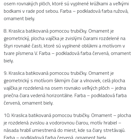
osem rovnakých plôch, ktoré sú vyplnené krúžkami a veľkými
bodkami v rade pod sebou. Farba – podkladová farba ružová,
ornament biely.
8. Kraslica batikovaná pomocou trubičky. Ornament je
geometrický, plocha vajíčka je zvislými čiarami rozdelené na
štyri rovnaké časti, ktoré sú vyplnené oblúkmi a motívom v
tvare písmena V. Farba – podkladová farba červená, ornament
biely.
9. Kraslica batikovaná pomocou trubičky. Ornament je
geometrický s motívom šikmým čiar a vlnoviek, celá plocha
vajíčka je rozdelená na osem rovnako veľkých plôch – jedna
priečna čiara vedená horizontálne. Farba – podkladová farba
červená, ornament biely.
10. Kraslica batikovaná pomocou trubičky. Ornament – plocha
je rozdelená zvislou a vodorovnou čiarou, motív hrabiel –
násada hrablí umiestnená do miest, kde sa čiary stretávajú.
Farba – podkladová farba červená, ornament biely.