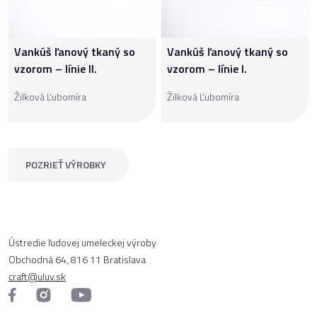
Vankúš ľanový tkaný so
Vankúš ľanový tkaný so
vzorom – línie II.
vzorom – línie I.
Žilková Ľubomíra
Žilková Ľubomíra
POZRIEŤ VÝROBKY
Ústredie ľudovej umeleckej výroby
Obchodná 64, 816 11 Bratislava
craft@uluv.sk