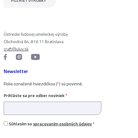
POZRIEŤ VÝROBKY
Ústredie ľudovej umeleckej výroby
Obchodná 64, 816 11 Bratislava
craft@uluv.sk
Newsletter
Polia označené hviezdičkou (
*
) sú povinné.
Prihláste sa pre odber noviniek
*
Súhlasím so
spracovaním osobných údajov
*