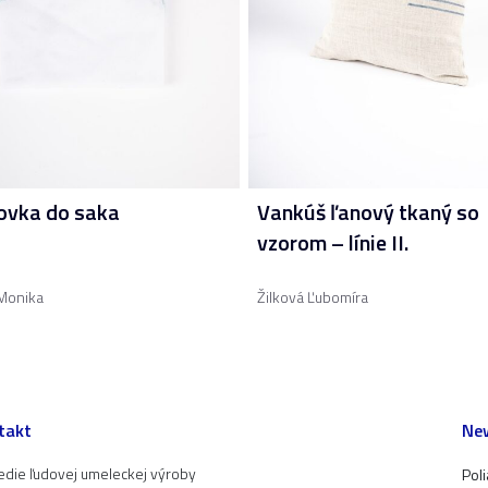
ovka do saka
Vankúš ľanový tkaný so
vzorom – línie II.
Monika
Žilková Ľubomíra
takt
New
edie ľudovej umeleckej výroby
Pol