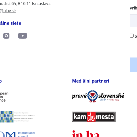
odná 64, 816 11 Bratislava
Pri
t@uluv.sk
álne siete
S
o
Mediálni partneri