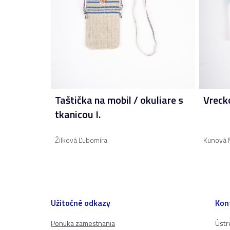
Taštička na mobil / okuliare s
Vreck
tkanicou I.
Žilková Ľubomíra
Kunová 
Užitočné odkazy
Kon
Ponuka zamestnania
Ústr