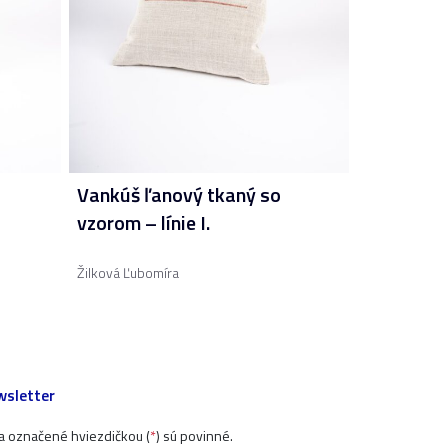
Vankúš ľanový tkaný so
vzorom – línie I.
Žilková Ľubomíra
sletter
ia označené hviezdičkou (
*
) sú povinné.