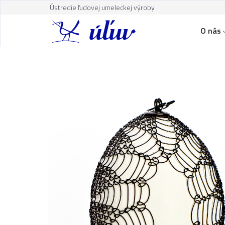
Ústredie ľudovej umeleckej výroby
O nás