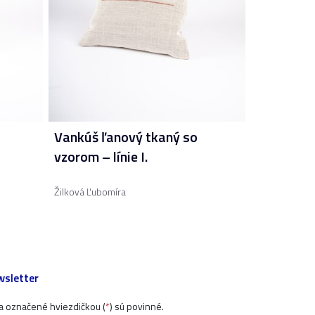
Vankúš ľanový tkaný so
vzorom – línie I.
Žilková Ľubomíra
sletter
ia označené hviezdičkou (
*
) sú povinné.