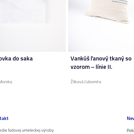
ovka do saka
Vankúš ľanový tkaný so
vzorom – línie II.
Monika
Žilková Ľubomíra
takt
New
edie ľudovej umeleckej výroby
Pol