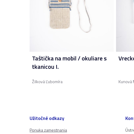
Taštička na mobil / okuliare s
Vreck
tkanicou I.
Žilková Ľubomíra
Kunová 
Užitočné odkazy
Kon
Ponuka zamestnania
Ústr