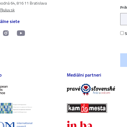
odná 64, 816 11 Bratislava
Pri
t@uluv.sk
álne siete
S
o
Mediálni partneri