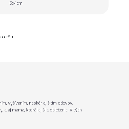
6x4cm
o drôtu.
ním, vyšívaním, neskôr aj šitím odevov.
, a aj mama, ktorá jej šila oblečenie. V tých