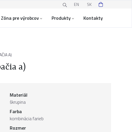
EN
SK
Zóna pre výrobcov
Produkty
Kontakty
ČIA A)
ačia a)
Materiál
škrupina
Farba
kombinácia farieb
Rozmer