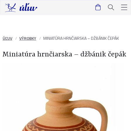
ÚĽUV
VÝROBKY
MINIATÚRA HRNČIARSKA – DŽBÁNIK ČEPÁK
Miniatúra hrnčiarska – džbánik čepák