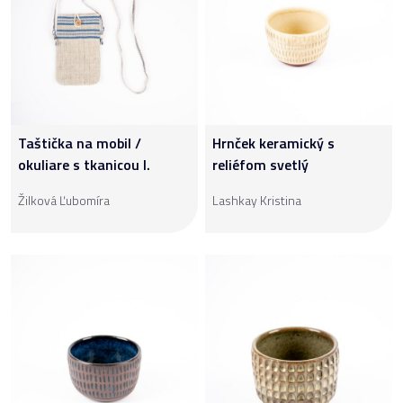
Taštička na mobil /
Hrnček keramický s
okuliare s tkanicou I.
reliéfom svetlý
Žilková Ľubomíra
Lashkay Kristina