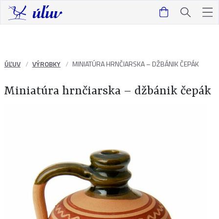
ÚĽUV
VÝROBKY
MINIATÚRA HRNČIARSKA – DŽBÁNIK ČEPÁK
Miniatúra hrnčiarska – džbánik čepák