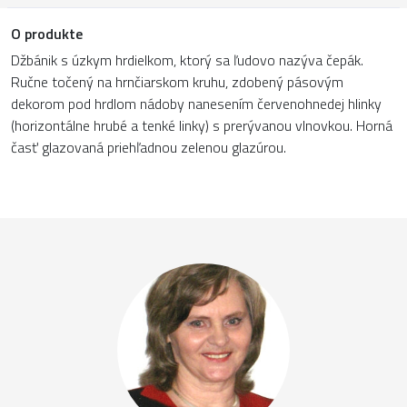
O produkte
Džbánik s úzkym hrdielkom, ktorý sa ľudovo nazýva čepák.
Ručne točený na hrnčiarskom kruhu, zdobený pásovým
dekorom pod hrdlom nádoby nanesením červenohnedej hlinky
(horizontálne hrubé a tenké linky) s prerývanou vlnovkou. Horná
časť glazovaná priehľadnou zelenou glazúrou.