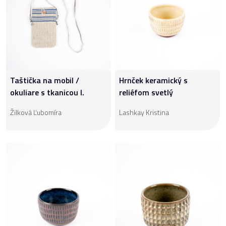
Taštička na mobil /
Hrnček keramický s
okuliare s tkanicou I.
reliéfom svetlý
Žilková Ľubomíra
Lashkay Kristina