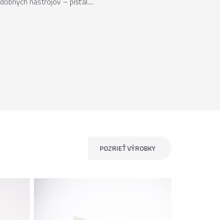
obných nástrojov – píšťal....
POZRIEŤ VÝROBKY