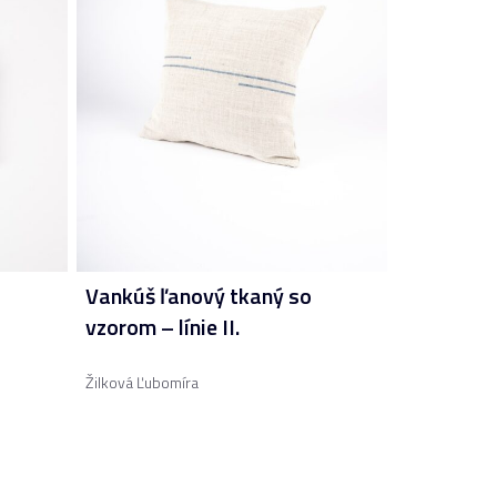
Vankúš ľanový tkaný so
vzorom – línie II.
Žilková Ľubomíra