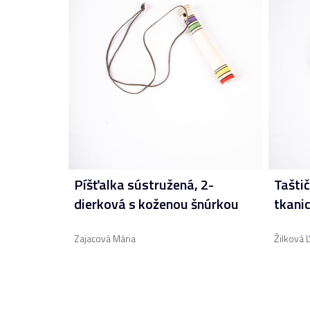
Píšťalka sústružená, 2-
Taštič
dierková s koženou šnúrkou
tkanic
Zajacová Mária
Žilková 