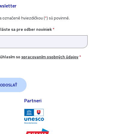
sletter
ia označené hviezdičkou (
*
) sú povinné.
hláste sa pre odber noviniek
*
úhlasím so
spracovaním osobných údajov
*
Partneri