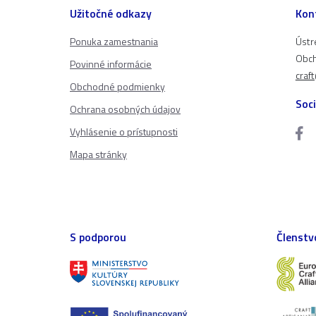
Užitočné odkazy
Kon
Ponuka zamestnania
Ústr
Obch
Povinné informácie
craf
Obchodné podmienky
Soci
Ochrana osobných údajov
Vyhlásenie o prístupnosti
Mapa stránky
S podporou
Členstv