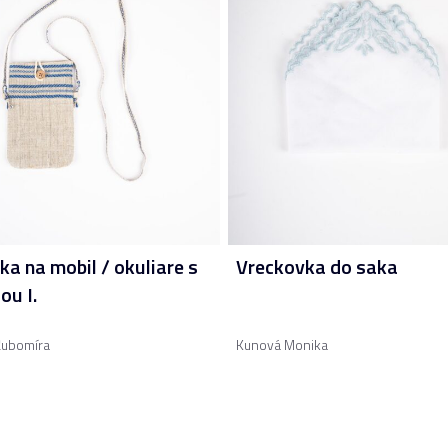
ka na mobil / okuliare s
Vreckovka do saka
ou I.
Ľubomíra
Kunová Monika