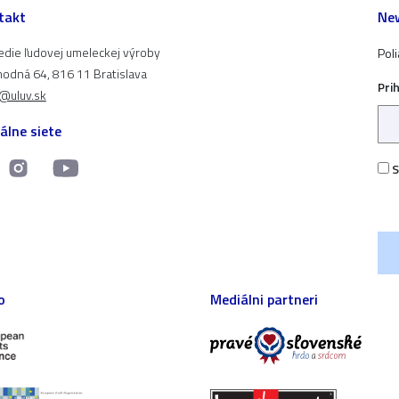
takt
New
edie ľudovej umeleckej výroby
Pol
odná 64, 816 11 Bratislava
Pri
t@uluv.sk
álne siete
S
o
Mediálni partneri