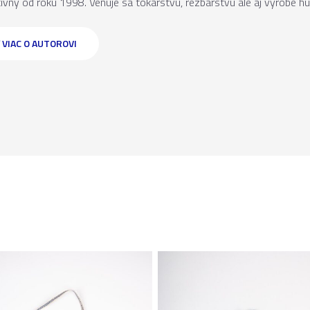
tívny od roku 1998. Venuje sa tokárstvu, rezbárstvu ale aj výrobe hud
 VIAC O AUTOROVI