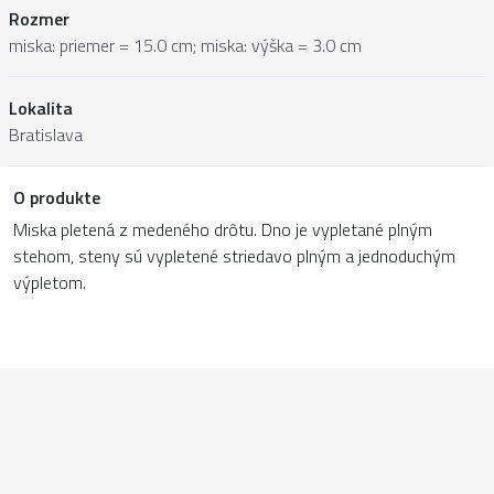
Rozmer
miska: priemer = 15.0 cm; miska: výška = 3.0 cm
Lokalita
Bratislava
O produkte
Miska pletená z medeného drôtu. Dno je vypletané plným
stehom, steny sú vypletené striedavo plným a jednoduchým
výpletom.