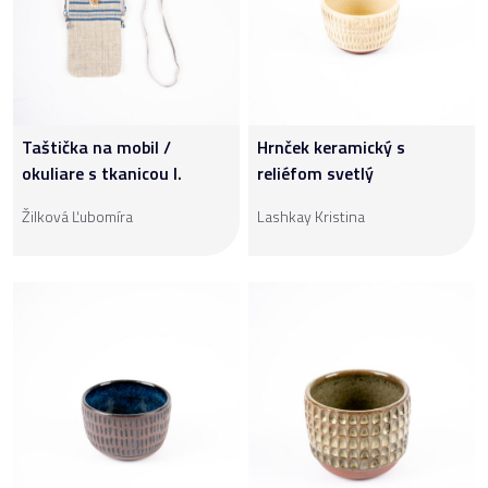
Taštička na mobil /
Hrnček keramický s
okuliare s tkanicou I.
reliéfom svetlý
Žilková Ľubomíra
Lashkay Kristina