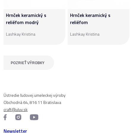
Hrnček keramický s
Hrnček keramický s
reliéfom modrý
reliéfom
Lashkay Kristina
Lashkay Kristina
POZRIEŤ VÝROBKY
Ústredie ľudovej umeleckej výroby
Obchodná 64, 816 11 Bratislava
craft@uluv.sk
Newsletter