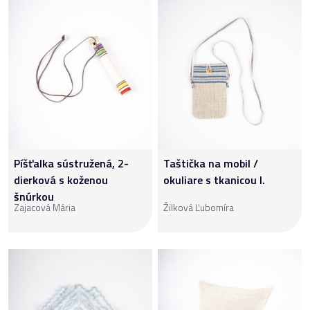
Píšťalka sústružená, 2-
Taštička na mobil /
dierková s koženou
okuliare s tkanicou I.
šnúrkou
Zajacová Mária
Žilková Ľubomíra