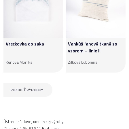
Vreckovka do saka
Vankúš ľanový tkaný so
vzorom – línie II.
Kunová Monika
Žilková Ľubomíra
POZRIEŤ VÝROBKY
Ústredie ľudovej umeleckej výroby
Obchodná 64, 816 11 Bratislava