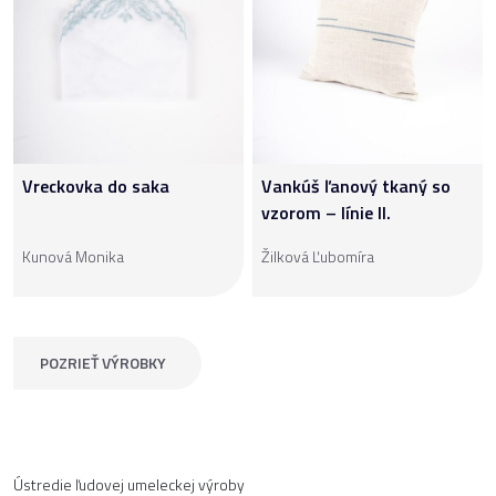
Vreckovka do saka
Vankúš ľanový tkaný so
vzorom – línie II.
Kunová Monika
Žilková Ľubomíra
POZRIEŤ VÝROBKY
Ústredie ľudovej umeleckej výroby