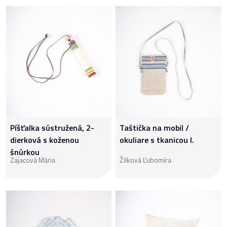
Píšťalka sústružená, 2-
Taštička na mobil /
dierková s koženou
okuliare s tkanicou I.
šnúrkou
Zajacová Mária
Žilková Ľubomíra