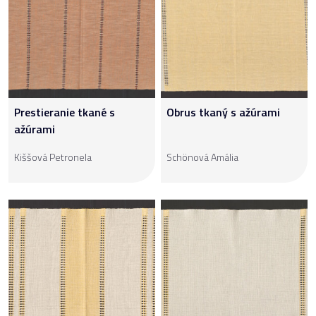
Prestieranie tkané s
Obrus tkaný s ažúrami
ažúrami
Kiššová Petronela
Schönová Amália