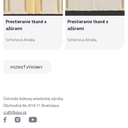
Prestieranie tkané s
Prestieranie tkané s
ažúrami
ažúrami
Schönová Amália
Schönová Amália
POZRIEŤ VÝROBKY
Ústredie ľudovej umeleckej výroby
Obchodná 64, 816 11 Bratislava
craft@uluv.sk