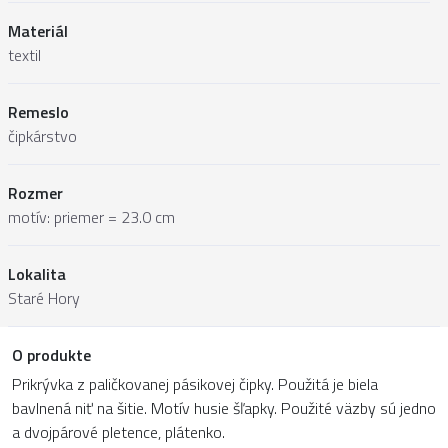
Materiál
textil
Remeslo
čipkárstvo
Rozmer
motív: priemer = 23.0 cm
Lokalita
Staré Hory
O produkte
Prikrývka z paličkovanej pásikovej čipky. Použitá je biela
bavlnená niť na šitie. Motív husie šľapky. Použité väzby sú jedno
a dvojpárové pletence, plátenko.