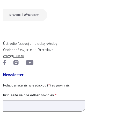
POZRIEŤ VÝROBKY
Ústredie ľudovej umeleckej výroby
Obchodná 64, 816 11 Bratislava
craft@uluv.sk
Newsletter
Polia označené hviezdičkou (
*
) sú povinné.
Prihláste sa pre odber noviniek
*