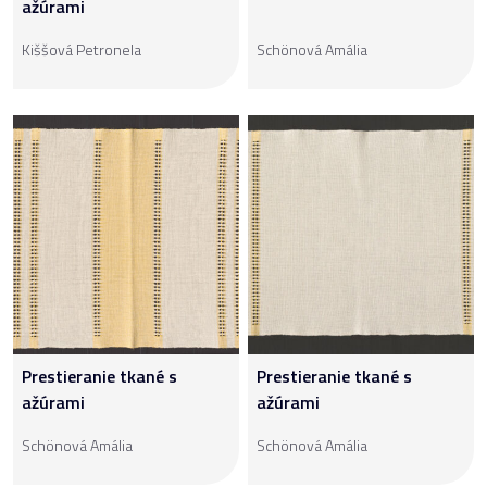
ažúrami
Kiššová Petronela
Schönová Amália
Prestieranie tkané s
Prestieranie tkané s
ažúrami
ažúrami
Schönová Amália
Schönová Amália