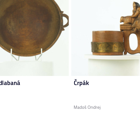
dlabaná
Črpák
Madoš Ondrej