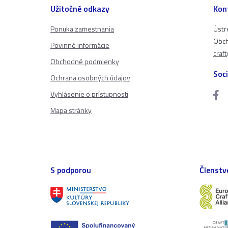
Užitočné odkazy
Kon
Ponuka zamestnania
Ústr
Obch
Povinné informácie
craf
Obchodné podmienky
Soci
Ochrana osobných údajov
Vyhlásenie o prístupnosti
Mapa stránky
S podporou
Členstv