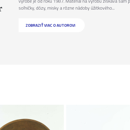
výrobe je od roku 1987. Materiál na výrobu získava sám 
r
soľničky, dózy, misky a rôzne nádoby úžitkového...
ZOBRAZIŤ VIAC O AUTOROVI