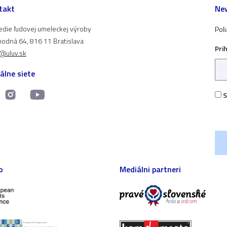
takt
New
edie ľudovej umeleckej výroby
Pol
odná 64, 816 11 Bratislava
Pri
t@uluv.sk
álne siete
S
o
Mediálni partneri