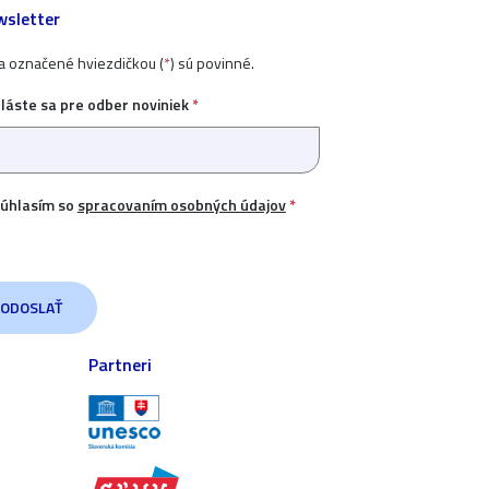
sletter
ia označené hviezdičkou (
*
) sú povinné.
hláste sa pre odber noviniek
*
úhlasím so
spracovaním osobných údajov
*
Partneri