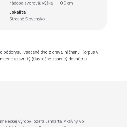
nádoba svorová: výška = 10.0 cm
Lokalita
Stredné Slovensko
o pôdorysu, vsadené dno z drava ihličnanu. Korpus v
j mierne uzavretý (čiastočne zahnutý dovnútra).
umeleckej výroby Jozefa Lenharta. Aktívny vo