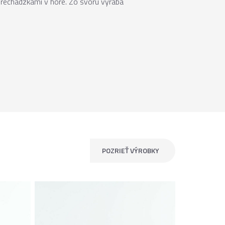
prechádzkami v hore. Zo svoru vyrába
POZRIEŤ VÝROBKY