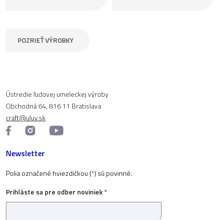
POZRIEŤ VÝROBKY
Ústredie ľudovej umeleckej výroby
Obchodná 64, 816 11 Bratislava
craft@uluv.sk
Newsletter
Polia označené hviezdičkou (
*
) sú povinné.
Prihláste sa pre odber noviniek
*