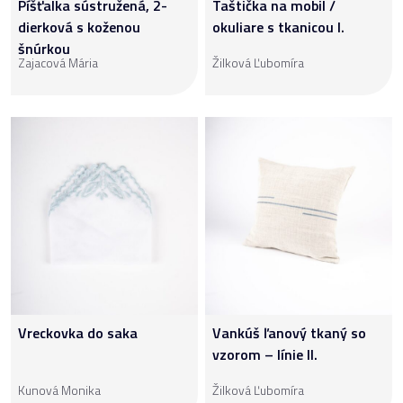
Píšťalka sústružená, 2-
Taštička na mobil /
dierková s koženou
okuliare s tkanicou I.
šnúrkou
Zajacová Mária
Žilková Ľubomíra
Vreckovka do saka
Vankúš ľanový tkaný so
vzorom – línie II.
Kunová Monika
Žilková Ľubomíra