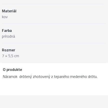
Materiál
kov
Farba
prírodná
Rozmer
7 × 5,5 cm
O produkte
Náramok drôtený zhotovený z tepaného medeného drôtu.