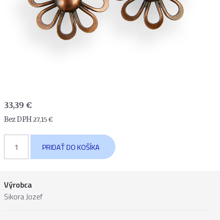
33,39
€
Bez DPH
27,15
€
množstvo
PRIDAŤ DO KOŠÍKA
Náušnice
drôtené
-
väčšie
Výrobca
kvietky
Sikora Jozef