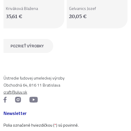
Kriváková Blažena
Gelvanics Jozef
35,61
€
20,05
€
POZRIEŤ VÝROBKY
Ústredie ľudovej umeleckej výroby
Obchodná 64, 816 11 Bratislava
craft@uluv.sk
Newsletter
Polia označené hviezdičkou (
*
) sú povinné.