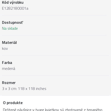
Kód výrobku
E1282180001a
Dostupnosť
Na sklade
Materiál
kov
Farba
medená
Rozmer
3 x 3 cm: 118 x 118 inches
O produkte
Drôtené náušnice v tvare kvietkov sú zhotovené z tepaného