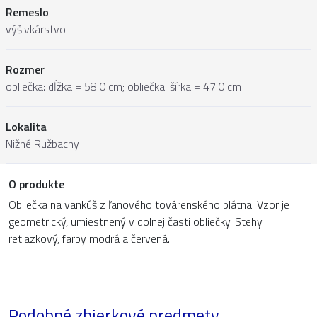
Remeslo
výšivkárstvo
Rozmer
obliečka: dĺžka = 58.0 cm; obliečka: šírka = 47.0 cm
Lokalita
Nižné Ružbachy
O produkte
Obliečka na vankúš z ľanového továrenského plátna. Vzor je
geometrický, umiestnený v dolnej časti obliečky. Stehy
retiazkový, farby modrá a červená.
Podobné zbierkové predmety