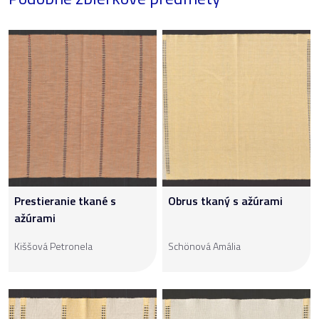
Prestieranie tkané s
Obrus tkaný s ažúrami
ažúrami
Kiššová Petronela
Schönová Amália