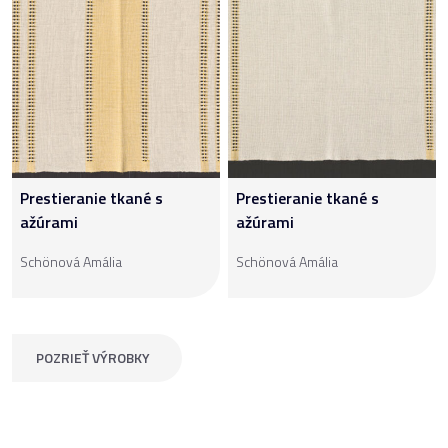
Prestieranie tkané s
Prestieranie tkané s
ažúrami
ažúrami
Schönová Amália
Schönová Amália
POZRIEŤ VÝROBKY