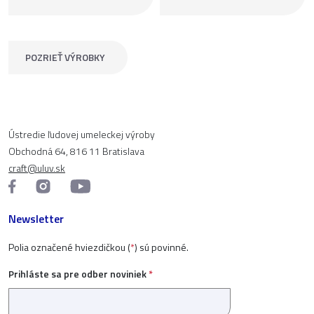
POZRIEŤ VÝROBKY
Ústredie ľudovej umeleckej výroby
Obchodná 64, 816 11 Bratislava
craft@uluv.sk
Newsletter
Polia označené hviezdičkou (
*
) sú povinné.
Prihláste sa pre odber noviniek
*