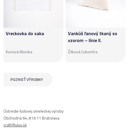
Vreckovka do saka
Vankúš ľanový tkaný so
vzorom – línie II.
Kunová Monika
Žilková Ľubomíra
POZRIEŤ VÝROBKY
Ústredie ľudovej umeleckej výroby
Obchodná 64, 816 11 Bratislava
craft@uluv.sk