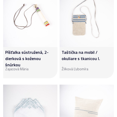
Píšťalka sústružená, 2-
Taštička na mobil /
dierková s koženou
okuliare s tkanicou I.
šnúrkou
Zajacová Mária
Žilková Ľubomíra