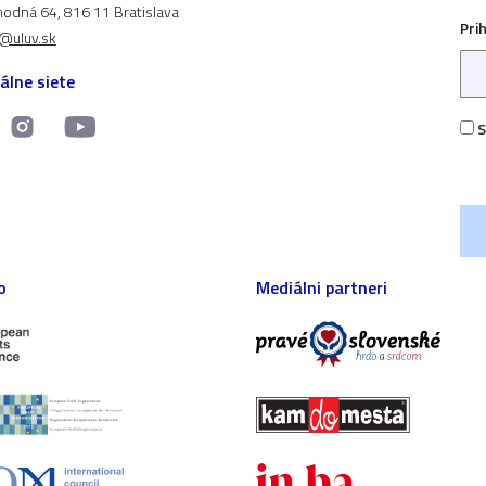
odná 64, 816 11 Bratislava
Pri
t@uluv.sk
álne siete
S
o
Mediálni partneri