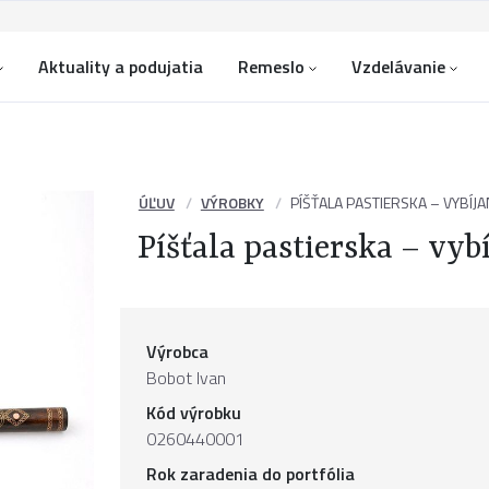
Aktuality a podujatia
Remeslo
Vzdelávanie
ÚĽUV
VÝROBKY
PÍŠŤALA PASTIERSKA – VYBÍJ
Píšťala pastierska – vyb
Výrobca
Bobot Ivan
Kód výrobku
0260440001
Rok zaradenia do portfólia