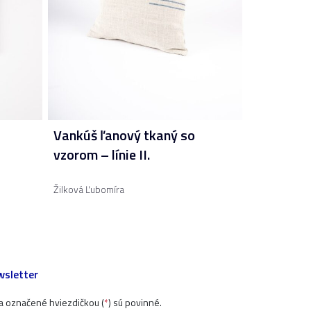
Vankúš ľanový tkaný so
vzorom – línie II.
Žilková Ľubomíra
sletter
ia označené hviezdičkou (
*
) sú povinné.