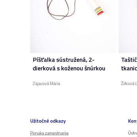
Píšťalka sústružená, 2-
Taštič
dierková s koženou šnúrkou
tkanic
Zajacová Mária
Žilková 
Užitočné odkazy
Kon
Ponuka zamestnania
Ústr