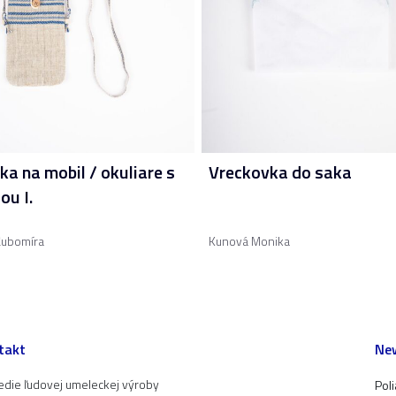
ka na mobil / okuliare s
Vreckovka do saka
ou I.
Ľubomíra
Kunová Monika
takt
New
edie ľudovej umeleckej výroby
Pol