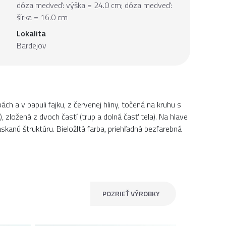
dóza medveď: výška = 24.0 cm; dóza medveď:
šírka = 16.0 cm
Lokalita
Bardejov
h a v papuli fajku, z červenej hliny, točená na kruhu s
), zložená z dvoch častí (trup a dolná časť tela). Na hlave
skanú štruktúru. Bieložltá farba, priehľadná bezfarebná
POZRIEŤ VÝROBKY