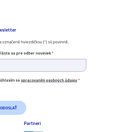
sletter
ia označené hviezdičkou (
*
) sú povinné.
hláste sa pre odber noviniek
*
úhlasím so
spracovaním osobných údajov
*
Partneri