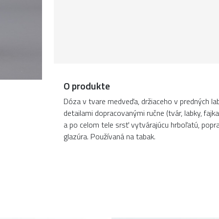
O produkte
Dóza v tvare medveďa, držiaceho v predných labác
detailami dopracovanými ručne (tvár, labky, fajka
a po celom tele srsť vytvárajúcu hrboľatú, popra
glazúra. Používaná na tabak.