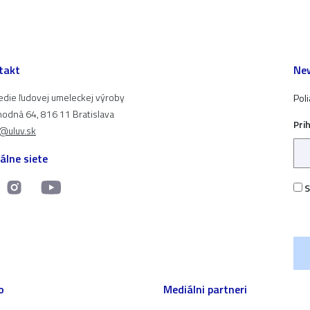
takt
New
edie ľudovej umeleckej výroby
Pol
odná 64, 816 11 Bratislava
Pri
t@uluv.sk
álne siete
S
o
Mediálni partneri