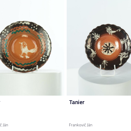
r
Tanier
č Ján
Frankovič Ján