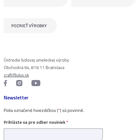
POZRIEŤ VÝROBKY
Ústredie ľudovej umeleckej výroby
Obchodná 64, 816 11 Bratislava
craft@uluv.sk
Newsletter
Polia označené hviezdičkou (
*
) sú povinné.
Prihláste sa pre odber noviniek
*