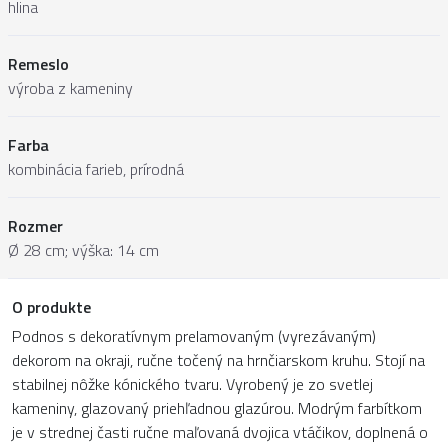
hlina
Remeslo
výroba z kameniny
Farba
kombinácia farieb, prírodná
Rozmer
Ø 28 cm; výška: 14 cm
O produkte
Podnos s dekoratívnym prelamovaným (vyrezávaným)
dekorom na okraji, ručne točený na hrnčiarskom kruhu. Stojí na
stabilnej nôžke kónického tvaru. Vyrobený je zo svetlej
kameniny, glazovaný priehľadnou glazúrou. Modrým farbítkom
je v strednej časti ručne maľovaná dvojica vtáčikov, doplnená o