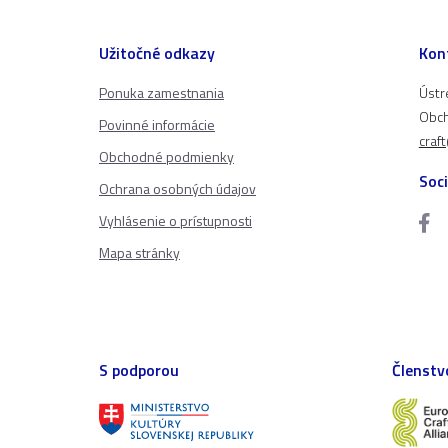
Užitočné odkazy
Kon
Ponuka zamestnania
Ústr
Obch
Povinné informácie
craf
Obchodné podmienky
Soci
Ochrana osobných údajov
Vyhlásenie o prístupnosti
Mapa stránky
S podporou
Členstv