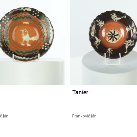
r
Tanier
č Ján
Frankovič Ján