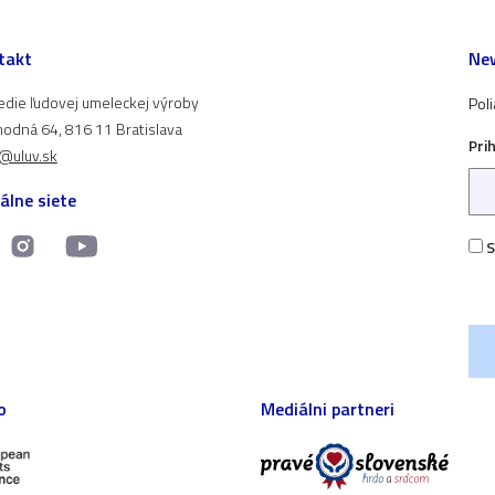
takt
New
edie ľudovej umeleckej výroby
Pol
odná 64, 816 11 Bratislava
Pri
t@uluv.sk
álne siete
S
o
Mediálni partneri