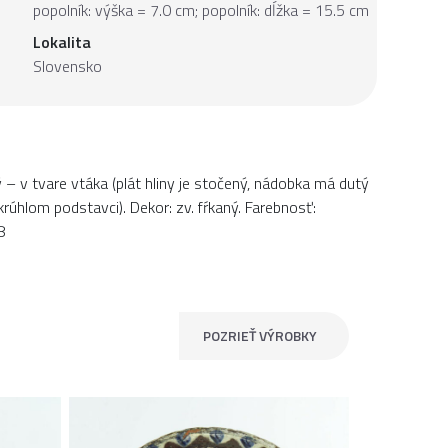
popolník: výška = 7.0 cm; popolník: dĺžka = 15.5 cm
Lokalita
Slovensko
 – v tvare vtáka (plát hliny je stočený, nádobka má dutý
krúhlom podstavci). Dekor: zv. fŕkaný. Farebnosť:
8
POZRIEŤ VÝROBKY