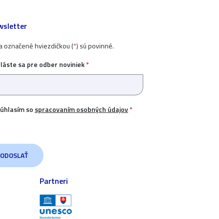
sletter
ia označené hviezdičkou (
*
) sú povinné.
hláste sa pre odber noviniek
*
úhlasím so
spracovaním osobných údajov
*
Partneri