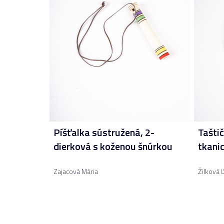
Píšťalka sústružená, 2-
Taštič
dierková s koženou šnúrkou
tkanic
Zajacová Mária
Žilková 