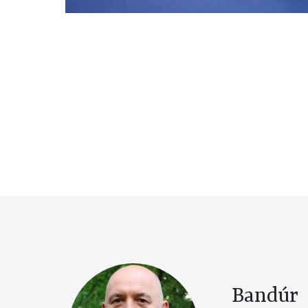
Bandúr