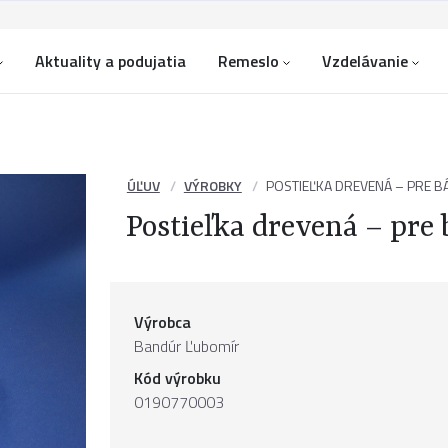
Aktuality a podujatia
Remeslo
Vzdelávanie
ÚĽUV
VÝROBKY
POSTIEĽKA DREVENÁ – PRE BÁ
Postieľka drevená – pre 
Výrobca
Bandúr Ľubomír
Kód výrobku
0190770003