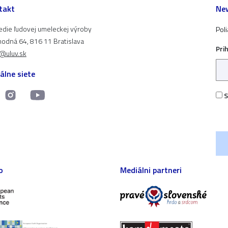
takt
New
edie ľudovej umeleckej výroby
Pol
odná 64, 816 11 Bratislava
Pri
t@uluv.sk
álne siete
S
o
Mediálni partneri