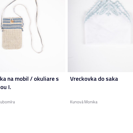
ka na mobil / okuliare s
Vreckovka do saka
ou I.
Ľubomíra
Kunová Monika