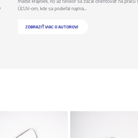
maľbe krajiniek, no až neskôr sa začal orientovať na prác
r
ÚĽUV-om, kde sa podieľal najmä...
ZOBRAZIŤ VIAC O AUTOROVI