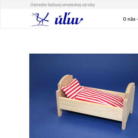
Ústredie ľudovej umeleckej výroby
O nás