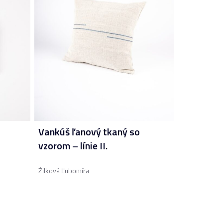
Vankúš ľanový tkaný so
vzorom – línie II.
Žilková Ľubomíra