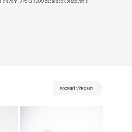
u s drevom. V roku 1980 začal spolupracovať s
POZRIEŤ VÝROBKY