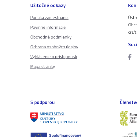
Užitočné odkazy
Kon
Ponuka zamestnania
Ústr
Obch
Povinné informácie
craf
Obchodné podmienky
Soci
Ochrana osobných údajov
Vyhlásenie o prístupnosti
Mapa stránky
S podporou
Členstv