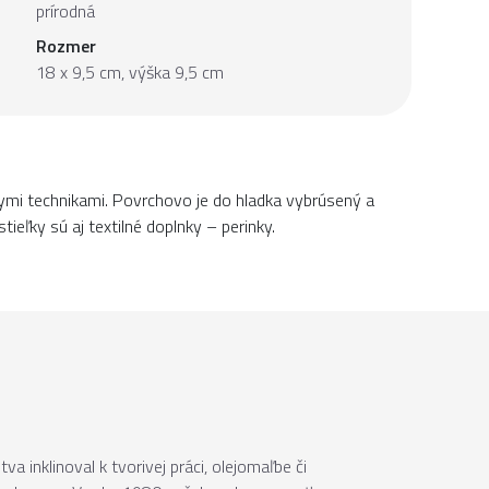
prírodná
Rozmer
18 x 9,5 cm, výška 9,5 cm
ymi technikami. Povrchovo je do hladka vybrúsený a
eľky sú aj textilné doplnky – perinky.
 inklinoval k tvorivej práci, olejomaľbe či