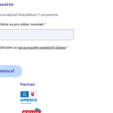
sletter
ia označené hviezdičkou (
*
) sú povinné.
hláste sa pre odber noviniek
*
úhlasím so
spracovaním osobných údajov
*
Partneri