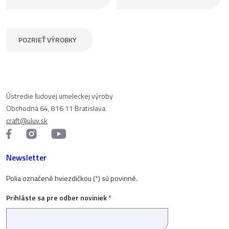
POZRIEŤ VÝROBKY
Ústredie ľudovej umeleckej výroby
Obchodná 64, 816 11 Bratislava
craft@uluv.sk
Newsletter
Polia označené hviezdičkou (
*
) sú povinné.
Prihláste sa pre odber noviniek
*