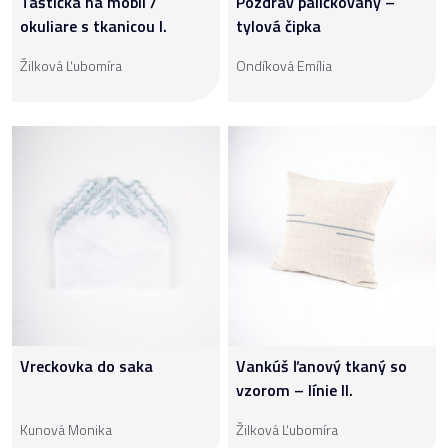
Taštička na mobil /
Pozdrav paličkovaný –
okuliare s tkanicou I.
tylová čipka
Žilková Ľubomíra
Ondíková Emília
Vreckovka do saka
Vankúš ľanový tkaný so
vzorom – línie II.
Kunová Monika
Žilková Ľubomíra