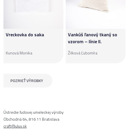
Vreckovka do saka
Vankúš ľanový tkaný so
vzorom – línie II.
Kunová Monika
Žilková Ľubomíra
POZRIEŤ VÝROBKY
Ústredie ľudovej umeleckej výroby
Obchodná 64, 816 11 Bratislava
craft@uluv.sk