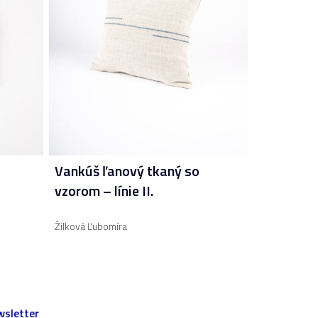
Vankúš ľanový tkaný so
vzorom – línie II.
Žilková Ľubomíra
sletter