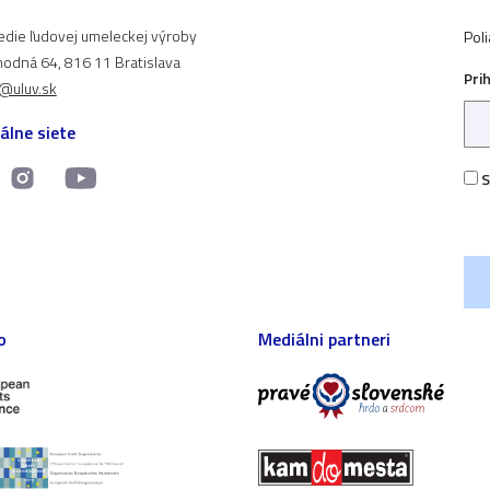
edie ľudovej umeleckej výroby
Pol
odná 64, 816 11 Bratislava
Pri
t@uluv.sk
álne siete
S
o
Mediálni partneri