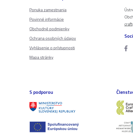
Ponuka zamestnania
Ústr
Obch
Povinné informácie
craf
Obchodné podmienky
Soci
Ochrana osobných údajov
Vyhlásenie o prístupnosti
Mapa stránky
S podporou
Členstv