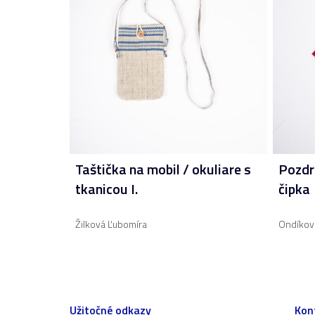
Taštička na mobil / okuliare s
Pozdr
tkanicou I.
čipka
Žilková Ľubomíra
Ondíková
Užitočné odkazy
Kon