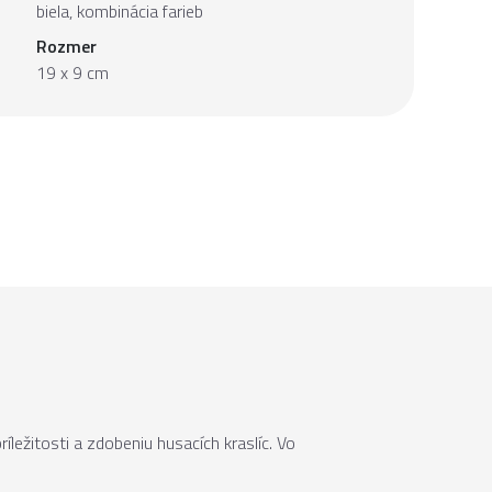
biela, kombinácia farieb
Rozmer
19 x 9 cm
ležitosti a zdobeniu husacích kraslíc. Vo