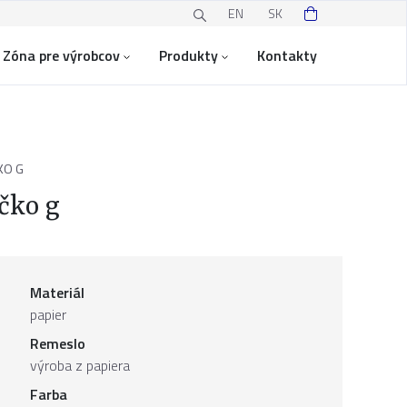
EN
SK
Zóna pre výrobcov
Produkty
Kontakty
KO G
čko g
Materiál
papier
Remeslo
výroba z papiera
Farba