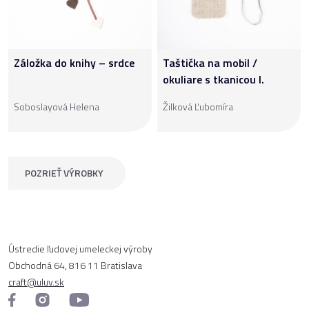
Záložka do knihy – srdce
Taštička na mobil /
okuliare s tkanicou I.
Soboslayová Helena
Žilková Ľubomíra
POZRIEŤ VÝROBKY
Ústredie ľudovej umeleckej výroby
Obchodná 64, 816 11 Bratislava
craft@uluv.sk