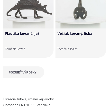
Plastika kovaná, jež
Vešiak kovaný, líška
Tomčala Jozef
Tomčala Jozef
POZRIEŤ VÝROBKY
Ústredie ľudovej umeleckej výroby
Obchodná 64, 816 11 Bratislava