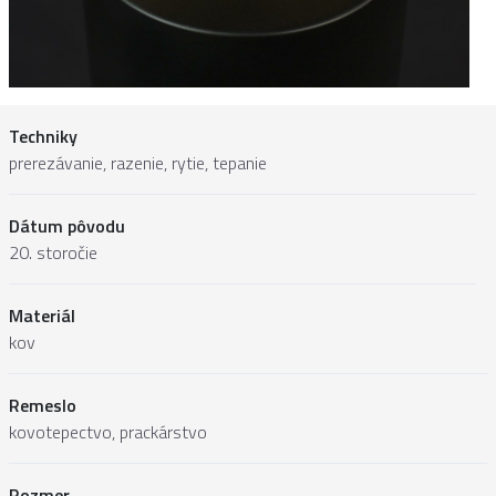
Techniky
prerezávanie, razenie, rytie, tepanie
Dátum pôvodu
20. storočie
Materiál
kov
Remeslo
kovotepectvo, prackárstvo
Rozmer