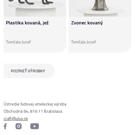
Plastika kovaná, jež
Zvonec kovaný
Tomčala Jozef
Tomčala Jozef
POZRIEŤ VÝROBKY
Ústredie ľudovej umeleckej výroby
Obchodná 64, 816 11 Bratislava
craft@uluv.sk