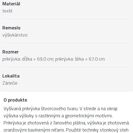
Materiál
textil
Remeslo
výšivkárstvo
Rozmer
prikrývka: dĺžka = 69.0 cm; prikrývka: šírka = 67.0 cm
Lokalita
Záriečie
O produkte
Vyšívaná prikrývka štvorcového tvaru. V strede a na okraji
výšivka výšivky s rastlinnými a geometrickými motívmi.
Prikrývka je zhotovená z ľanového plátna, výšivka je zhotovená
oranžovými bavlnenými niťami. Použité techniky stonkový steh