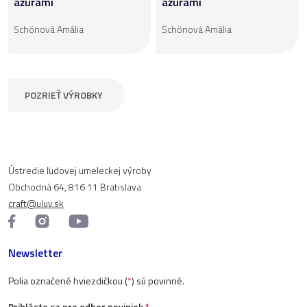
ažúrami
ažúrami
Schönová Amália
Schönová Amália
POZRIEŤ VÝROBKY
Ústredie ľudovej umeleckej výroby
Obchodná 64, 816 11 Bratislava
craft@uluv.sk
Newsletter
Polia označené hviezdičkou (
*
) sú povinné.
Prihláste sa pre odber noviniek
*