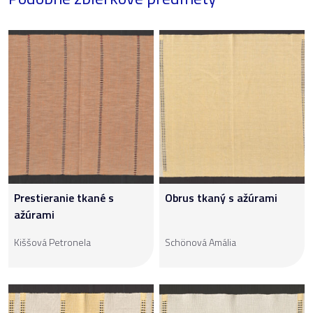
Prestieranie tkané s
Obrus tkaný s ažúrami
ažúrami
Kiššová Petronela
Schönová Amália