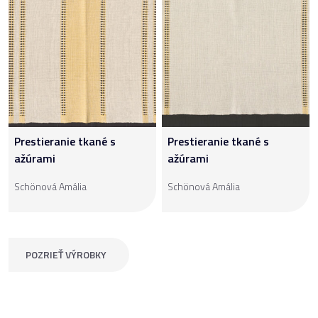
Prestieranie tkané s
Prestieranie tkané s
ažúrami
ažúrami
Schönová Amália
Schönová Amália
POZRIEŤ VÝROBKY