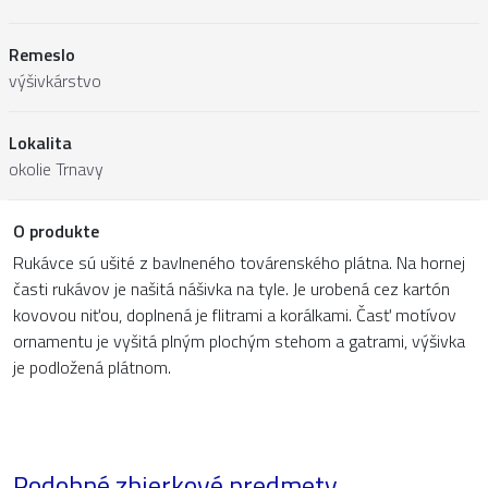
Remeslo
výšivkárstvo
Lokalita
okolie Trnavy
O produkte
Rukávce sú ušité z bavlneného továrenského plátna. Na hornej
časti rukávov je našitá nášivka na tyle. Je urobená cez kartón
kovovou niťou, doplnená je flitrami a korálkami. Časť motívov
ornamentu je vyšitá plným plochým stehom a gatrami, výšivka
je podložená plátnom.
Podobné zbierkové predmety