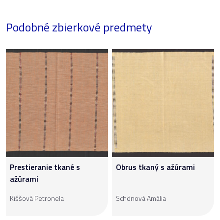
Podobné zbierkové predmety
Prestieranie tkané s
Obrus tkaný s ažúrami
ažúrami
Kiššová Petronela
Schönová Amália