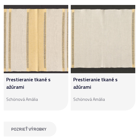
Prestieranie tkané s
Prestieranie tkané s
ažúrami
ažúrami
Schönová Amália
Schönová Amália
POZRIEŤ VÝROBKY