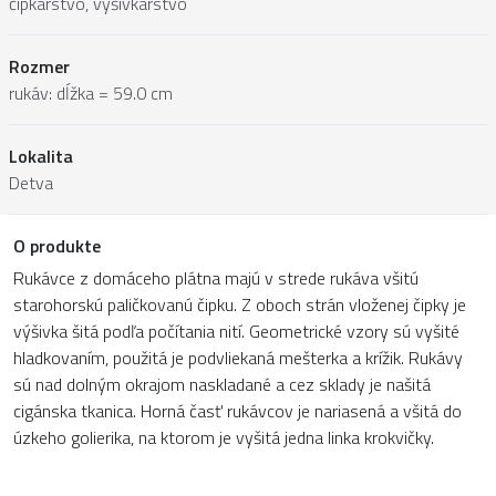
čipkárstvo, výšivkárstvo
Rozmer
rukáv: dĺžka = 59.0 cm
Lokalita
Detva
O produkte
Rukávce z domáceho plátna majú v strede rukáva všitú
starohorskú paličkovanú čipku. Z oboch strán vloženej čipky je
výšivka šitá podľa počítania nití. Geometrické vzory sú vyšité
hladkovaním, použitá je podvliekaná mešterka a krížik. Rukávy
sú nad dolným okrajom naskladané a cez sklady je našitá
cigánska tkanica. Horná časť rukávcov je nariasená a všitá do
úzkeho golierika, na ktorom je vyšitá jedna linka krokvičky.