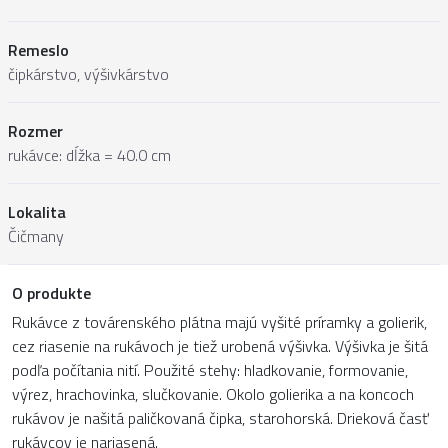
Remeslo
čipkárstvo, výšivkárstvo
Rozmer
rukávce: dĺžka = 40.0 cm
Lokalita
Čičmany
O produkte
Rukávce z továrenského plátna majú vyšité príramky a golierik,
cez riasenie na rukávoch je tiež urobená výšivka. Výšivka je šitá
podľa počítania nití. Použité stehy: hladkovanie, formovanie,
výrez, hrachovinka, slučkovanie. Okolo golierika a na koncoch
rukávov je našitá paličkovaná čipka, starohorská. Drieková časť
rukávcov je nariasená.