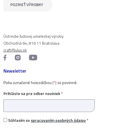
POZRIEŤ VÝROBKY
Ústredie ľudovej umeleckej výroby
Obchodná 64, 816 11 Bratislava
craft@uluv.sk
Newsletter
Polia označené hviezdičkou (
*
) sú povinné.
Prihláste sa pre odber noviniek
*
Súhlasím so
spracovaním osobných údajov
*