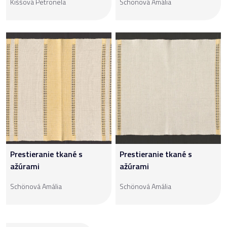
Kiššová Petronela
Schönová Amália
Prestieranie tkané s
Prestieranie tkané s
ažúrami
ažúrami
Schönová Amália
Schönová Amália